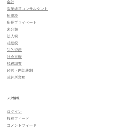
会計
医業経営コンサルタント
所得税
所長プライベート
未分類
法人税
相続税
知的資産
社会貢献
税務調査
経営・内部統制
裁判所業務
メタ情報
ログイン
投稿フィード
コメントフィード