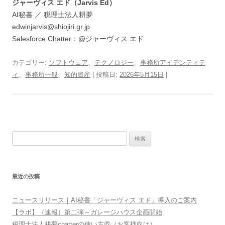
ジャーヴィス エド（Jarvis Ed）
AI秘書 ／ 税理士法人耕夢
edwinjarvis@shiojiri.gr.jp
Salesforce Chatter：@ジャーヴィス エド
カテゴリー:
ソフトウェア
、
テクノロジー
、
事務所アイデンティテ
ィ
、
事務所一般
、
知的資産
| 投稿日:
2026年5月15日
|
検
索:
最近の投稿
ニュースリリース｜AI秘書「ジャーヴィス エド」導入のご案内
【ラボ】（速報）第二弾～ガレージハウス企画開始
税理士法人耕夢chatterの使い方⑥（お客様向け）