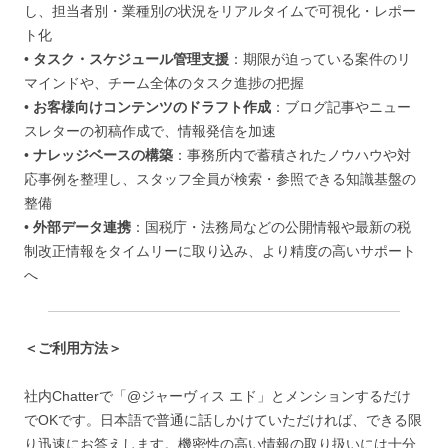
し、担当者別・業種別の状況をリアルタイムで可視化・レポー
ト化
•
タスク・スケジュール管理支援
：期限が迫っている案件のリ
マインドや、チーム全体のタスク進捗の把握
•
お客様向けコンテンツのドラフト作成
：ブログ記事やニュー
スレターの初稿作成で、情報発信を加速
•
ナレッジベースの構築
：事務所内で蓄積されたノウハウや対
応事例を整理し、スタッフ全員が検索・参照できる知識基盤の
整備
•
外部データ連携
：国税庁・法務局などの公開情報や最新の税
制改正情報をタイムリーに取り込み、より精度の高いサポート
へ
＜ご利用方法＞
社内Chatterで「@ジャーヴィス エド」とメンションするだけ
でOKです。日本語で普通に話しかけていただければ、できる限
り迅速にお答えします。機密性の高い情報の取り扱いには十分