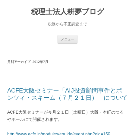
コ
ン
税理士法人耕夢ブログ
テ
ン
ツ
へ
税務から不正調査まで
ス
キ
ッ
プ
メニュー
月別アーカイブ:
2012年7月
ACFE大阪セミナー「AIJ投資顧問事件とポ
ンツィ・スキーム（７月２１日）」について
ACFE大阪セミナーが今月２１日（土曜日）大阪・本町のつる
やホールにて開催されます。
http://www.acfe.jp/modules/eguide/event.php?eid=150