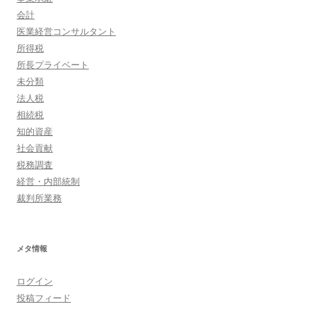
会計
医業経営コンサルタント
所得税
所長プライベート
未分類
法人税
相続税
知的資産
社会貢献
税務調査
経営・内部統制
裁判所業務
メタ情報
ログイン
投稿フィード