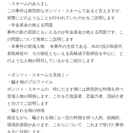
・スキームのあらまし
この事件は典型的なポンツィ・スキームであると言えますが、
実際にどのようなことが行われていたのかをご説明します
・年金基金の抱える問題
事件の影の原因ともいえるのが年金基金が抱える問題です。こ
の問題について簡単にご説明します
・本事件の登場人物 本事件の主役である、AIJの浅川和彦代
表取締役や、その側近ともいえる高橋成子取締役を中心に、ど
のような人物が関与しているかをご紹介します
＜ポンツィ・スキームを見抜く＞
・騙す側のプロファイル
ポンツィ・スキームの、特にだます側には典型的な特徴を持つ
登場人物が関係します。これを①首謀者、②協力者、③紹介者
と分けてご説明します
・騙される側の特徴
残念ながら、騙される側にも一定の特徴を持つ人的、組織的、
環境的原因があります。これらについて、これまで挙げた事例
を元に説明します。