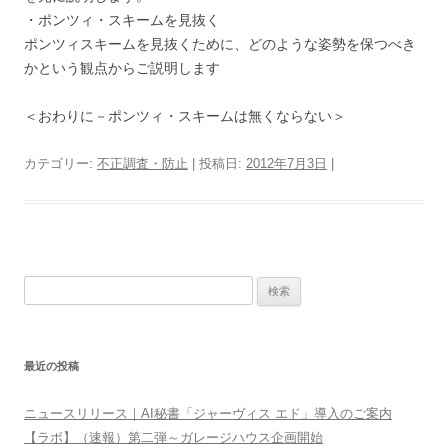
・ポンツィ・スキームを見抜く
ポンツィスキームを見抜くために、どのような姿勢を保つべき
かという観点からご説明します
＜おわりに－ポンツィ・スキームは無くならない＞
カテゴリー:
不正調査・防止
| 投稿日:
2012年7月3日
|
検
索:
最近の投稿
ニュースリリース｜AI秘書「ジャーヴィス エド」導入のご案内
【ラボ】（速報）第二弾～ガレージハウス企画開始