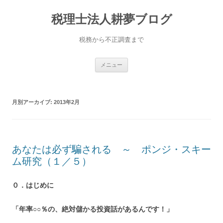
コ
ン
税理士法人耕夢ブログ
テ
ン
ツ
へ
税務から不正調査まで
ス
キ
ッ
プ
メニュー
月別アーカイブ:
2013年2月
あなたは必ず騙される ～ ポンジ・スキー
ム研究（１／５）
０．はじめに
「年率○○％の、絶対儲かる投資話があるんです！」