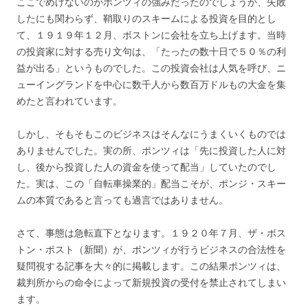
ここでめげないのがポンツィの強みだったのでしょうか、失敗
したにも関わらず、鞘取りのスキームによる投資を目的とし
て、１９１９年１２月、ボストンに会社を立ち上げます。当時
の投資家に対する売り文句は、「たったの数十日で５０％の利
益が出る」というものでした。この投資会社は人気を呼び、ニ
ューイングランドを中心に数千人から数百万ドルもの大金を集
めたと言われています。
しかし、そもそもこのビジネスはそんなにうまくいくものでは
ありませんでした。実の所、ポンツィは「先に投資した人に対
し、後から投資した人の資金を使って配当」していたのでし
た。実は、この「自転車操業的」配当こそが、ポンジ・スキー
ムの本質であると言っても過言ではありません。
さて、事態は急転直下となります。１９２０年７月、ザ・ボス
トン・ポスト（新聞）が、ポンツィが行うビジネスの合法性を
疑問視する記事を大々的に掲載します。この結果ポンツィは、
裁判所からの命令によって新規投資の受付を禁止されてしまい
ます。