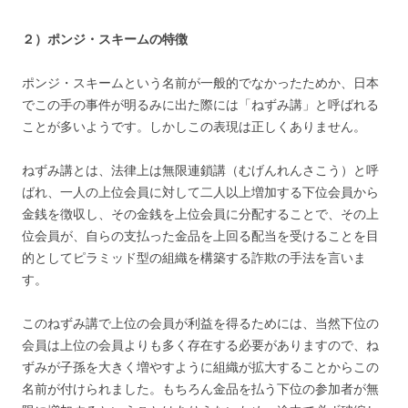
２）ポンジ・スキームの特徴
ポンジ・スキームという名前が一般的でなかったためか、日本
でこの手の事件が明るみに出た際には「ねずみ講」と呼ばれる
ことが多いようです。しかしこの表現は正しくありません。
ねずみ講とは、法律上は無限連鎖講（むげんれんさこう）と呼
ばれ、一人の上位会員に対して二人以上増加する下位会員から
金銭を徴収し、その金銭を上位会員に分配することで、その上
位会員が、自らの支払った金品を上回る配当を受けることを目
的としてピラミッド型の組織を構築する詐欺の手法を言いま
す。
このねずみ講で上位の会員が利益を得るためには、当然下位の
会員は上位の会員よりも多く存在する必要がありますので、ね
ずみが子孫を大きく増やすように組織が拡大することからこの
名前が付けられました。もちろん金品を払う下位の参加者が無