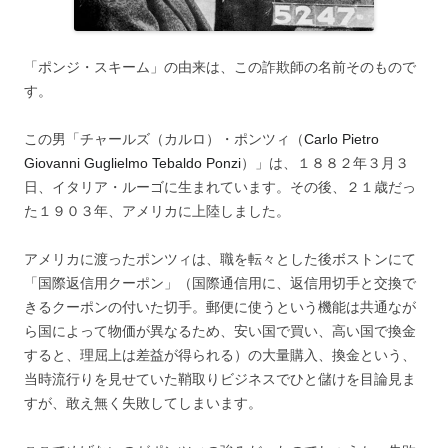
「ポンジ・スキーム」の由来は、この詐欺師の名前そのもので
す。
この男「チャールズ（カルロ）・ポンツィ（
Carlo Pietro
Giovanni Guglielmo Tebaldo Ponzi
）」は、１８８２年３月３
日、イタリア・ルーゴに生まれています。その後、２１歳だっ
た１９０３年、アメリカに上陸しました。
アメリカに渡ったポンツィは、職を転々とした後ボストンにて
「国際返信用クーポン」（国際通信用に、返信用切手と交換で
きるクーポンの付いた切手。郵便に使うという機能は共通なが
ら国によって物価が異なるため、安い国で買い、高い国で換金
すると、理屈上は差益が得られる）の大量購入、換金という、
当時流行りを見せていた鞘取りビジネスでひと儲けを目論見ま
すが、敢え無く失敗してしまいます。