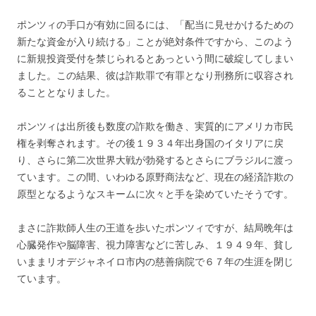
ポンツィの手口が有効に回るには、「配当に見せかけるための
新たな資金が入り続ける」ことが絶対条件ですから、このよう
に新規投資受付を禁じられるとあっという間に破綻してしまい
ました。この結果、彼は詐欺罪で有罪となり刑務所に収容され
ることとなりました。
ポンツィは出所後も数度の詐欺を働き、実質的にアメリカ市民
権を剥奪されます。その後１９３４年出身国のイタリアに戻
り、さらに第二次世界大戦が勃発するとさらにブラジルに渡っ
ています。この間、いわゆる原野商法など、現在の経済詐欺の
原型となるようなスキームに次々と手を染めていたそうです。
まさに詐欺師人生の王道を歩いたポンツィですが、結局晩年は
心臓発作や脳障害、視力障害などに苦しみ、１９４９年、貧し
いままリオデジャネイロ市内の慈善病院で６７年の生涯を閉じ
ています。