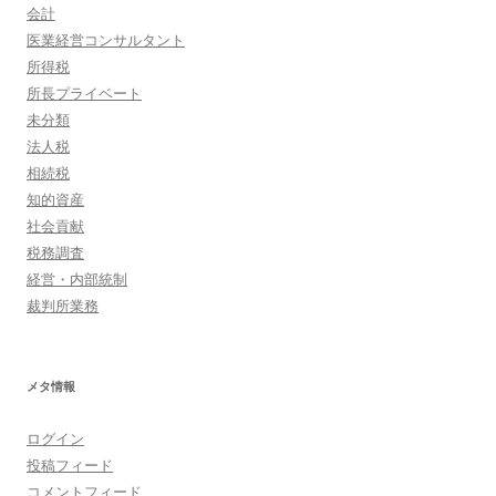
会計
医業経営コンサルタント
所得税
所長プライベート
未分類
法人税
相続税
知的資産
社会貢献
税務調査
経営・内部統制
裁判所業務
メタ情報
ログイン
投稿フィード
コメントフィード