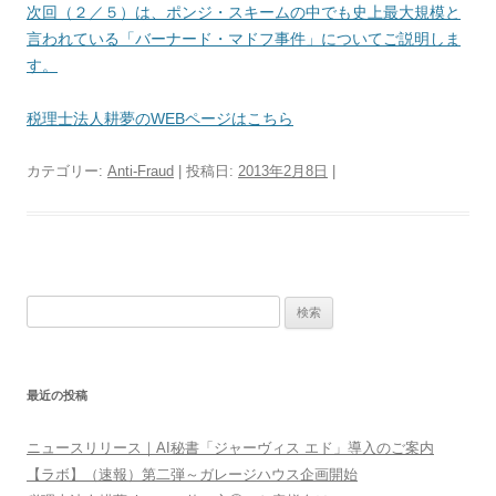
次回（２／５）は、ポンジ・スキームの中でも史上最大規模と
言われている「バーナード・マドフ事件」についてご説明しま
す。
税理士法人耕夢のWEBページはこちら
カテゴリー:
Anti-Fraud
| 投稿日:
2013年2月8日
|
検
索:
最近の投稿
ニュースリリース｜AI秘書「ジャーヴィス エド」導入のご案内
【ラボ】（速報）第二弾～ガレージハウス企画開始