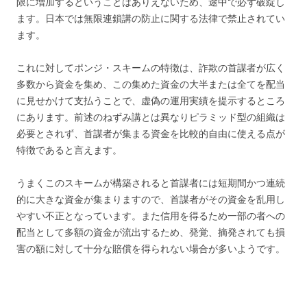
限に増加するということはありえないため、途中で必ず破綻し
ます。日本では無限連鎖講の防止に関する法律で禁止されてい
ます。
これに対してポンジ・スキームの特徴は、詐欺の首謀者が広く
多数から資金を集め、この集めた資金の大半または全てを配当
に見せかけて支払うことで、虚偽の運用実績を提示するところ
にあります。前述のねずみ講とは異なりピラミッド型の組織は
必要とされず、首謀者が集まる資金を比較的自由に使える点が
特徴であると言えます。
うまくこのスキームが構築されると首謀者には短期間かつ連続
的に大きな資金が集まりますので、首謀者がその資金を乱用し
やすい不正となっています。また信用を得るため一部の者への
配当として多額の資金が流出するため、発覚、摘発されても損
害の額に対して十分な賠償を得られない場合が多いようです。