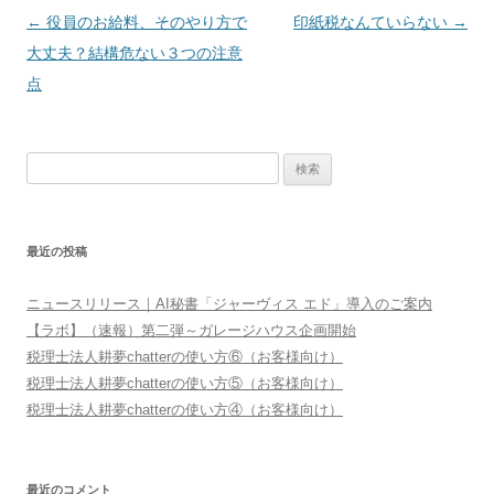
投
←
役員のお給料、そのやり方で
印紙税なんていらない
→
稿
大丈夫？結構危ない３つの注意
ナ
点
ビ
ゲ
検
ー
索:
シ
ョ
最近の投稿
ン
ニュースリリース｜AI秘書「ジャーヴィス エド」導入のご案内
【ラボ】（速報）第二弾～ガレージハウス企画開始
税理士法人耕夢chatterの使い方⑥（お客様向け）
税理士法人耕夢chatterの使い方⑤（お客様向け）
税理士法人耕夢chatterの使い方④（お客様向け）
最近のコメント