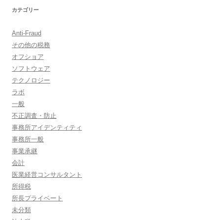
カテゴリー
Anti-Fraud
その他の税務
オフショア
ソフトウェア
テクノロジー
ラボ
一般
不正調査・防止
事務所アイデンティティ
事務所一般
事業承継
会計
医業経営コンサルタント
所得税
所長プライベート
未分類