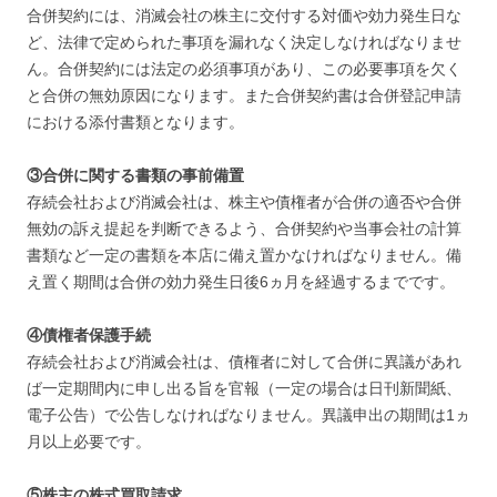
合併契約には、消滅会社の株主に交付する対価や効力発生日な
ど、法律で定められた事項を漏れなく決定しなければなりませ
ん。合併契約には法定の必須事項があり、この必要事項を欠く
と合併の無効原因になります。また合併契約書は合併登記申請
における添付書類となります。
③合併に関する書類の事前備置
存続会社および消滅会社は、株主や債権者が合併の適否や合併
無効の訴え提起を判断できるよう、合併契約や当事会社の計算
書類など一定の書類を本店に備え置かなければなりません。備
え置く期間は合併の効力発生日後6ヵ月を経過するまでです。
④債権者保護手続
存続会社および消滅会社は、債権者に対して合併に異議があれ
ば一定期間内に申し出る旨を官報（一定の場合は日刊新聞紙、
電子公告）で公告しなければなりません。異議申出の期間は1ヵ
月以上必要です。
⑤株主の株式買取請求