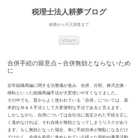
コ
ン
税理士法人耕夢ブログ
テ
ン
ツ
へ
税務から不正調査まで
ス
キ
ッ
プ
メニュー
合併手続の留意点～合併無効とならないため
に
近年組織再編に関する法整備が進み、合併、分割、株式交換・
移転といった組織再編手法が大変使いやすくなりました。
その中でも、昔からよく使われている「合併」については、基
本的なＭ＆Ａ手法として大変便利な手法であると言えます。
しかしながら、合併については会社法に規定された手続を正し
く進めなければ、それ自体が無効となってしまうリスクがあり
ます。もし無効となった場合、単に手続自体が無駄になるだけ
ではなく、
合併を前提に進められている様々な契約や事業活動