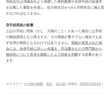
存続会社は消滅会社より承継した権利義務や合併手続の経過等
を記載した書類を作成し、効力発生日から6ヵ月間本店に備え置
かなければなりません。
⑨手続瑕疵の影響
上記の手続に瑕疵（かし 欠陥のこと）があった場合には手続
の無効原因となり得ますが、その瑕疵が重大でない場合でも必
ず合併が無効となるわけではありません。
瑕疵が発見された場
合には、合併手続に詳しい弁護士、司法書士などの専門家から
無効性について意見を聴取した上で対処を判断
する必要があり
ます。
カテゴリー:
その他の税務
、
会計
、
法人税
| 投稿日:
2020年10月4日
|