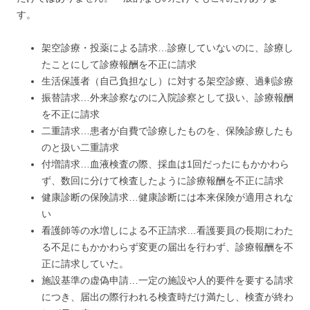
す。
架空診療・投薬による請求…診療していないのに、診療し
たことにして診療報酬を不正に請求
生活保護者（自己負担なし）に対する架空診療、過剰診療
振替請求…外来診察なのに入院診察として扱い、診療報酬
を不正に請求
二重請求…患者が自費で診療したものを、保険診療したも
のと扱い二重請求
付増請求…血液検査の際、採血は1回だったにもかかわら
ず、数回に分けて検査したように診療報酬を不正に請求
健康診断の保険請求…健康診断には本来保険が適用されな
い
看護師等の水増しによる不正請求…看護要員の長期にわた
る不足にもかかわらず変更の届出を行わず、診療報酬を不
正に請求していた。
施設基準の虚偽申請…一定の施設や人的要件を要する請求
につき、届出の際行われる検査時だけ満たし、検査が終わ