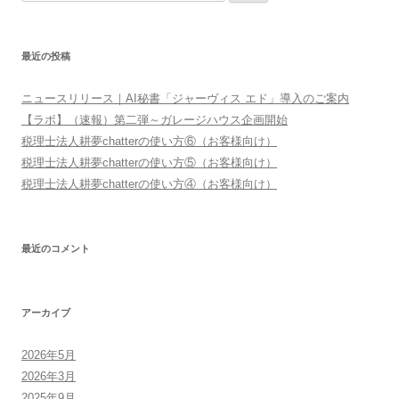
索:
ー
シ
最近の投稿
ョ
ン
ニュースリリース｜AI秘書「ジャーヴィス エド」導入のご案内
【ラボ】（速報）第二弾～ガレージハウス企画開始
税理士法人耕夢chatterの使い方⑥（お客様向け）
税理士法人耕夢chatterの使い方⑤（お客様向け）
税理士法人耕夢chatterの使い方④（お客様向け）
最近のコメント
アーカイブ
2026年5月
2026年3月
2025年9月