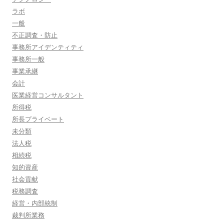
ラボ
一般
不正調査・防止
事務所アイデンティティ
事務所一般
事業承継
会計
医業経営コンサルタント
所得税
所長プライベート
未分類
法人税
相続税
知的資産
社会貢献
税務調査
経営・内部統制
裁判所業務