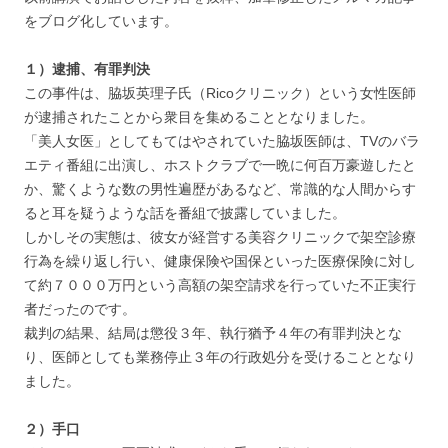
をブログ化しています。
１）逮捕、有罪判決
この事件は、脇坂英理子氏（Ricoクリニック）という女性医師
が逮捕されたことから衆目を集めることとなりました。
「美人女医」としてもてはやされていた脇坂医師は、TVのバラ
エティ番組に出演し、ホストクラブで一晩に何百万豪遊したと
か、驚くような数の男性遍歴があるなど、常識的な人間からす
ると耳を疑うような話を番組で披露していました。
しかしその実態は、彼女が経営する美容クリニックで架空診療
行為を繰り返し行い、健康保険や国保といった医療保険に対し
て約７０００万円という高額の架空請求を行っていた不正実行
者だったのです。
裁判の結果、結局は懲役３年、執行猶予４年の有罪判決とな
り、医師としても業務停止３年の行政処分を受けることとなり
ました。
２）手口