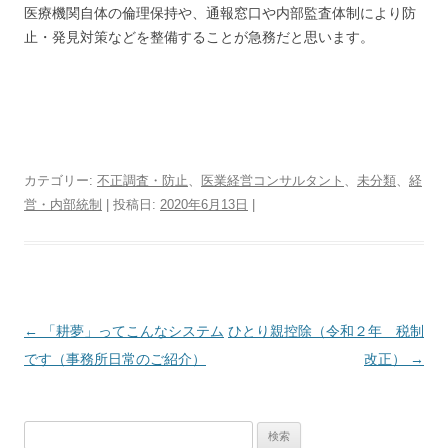
医療機関自体の倫理保持や、通報窓口や内部監査体制により防
止・発見対策などを整備することが急務だと思います。
カテゴリー:
不正調査・防止
、
医業経営コンサルタント
、
未分類
、
経
営・内部統制
| 投稿日:
2020年6月13日
|
投
←
「耕夢」ってこんなシステム
ひとり親控除（令和２年 税制
稿
です（事務所日常のご紹介）
改正）
→
ナ
ビ
検
ゲ