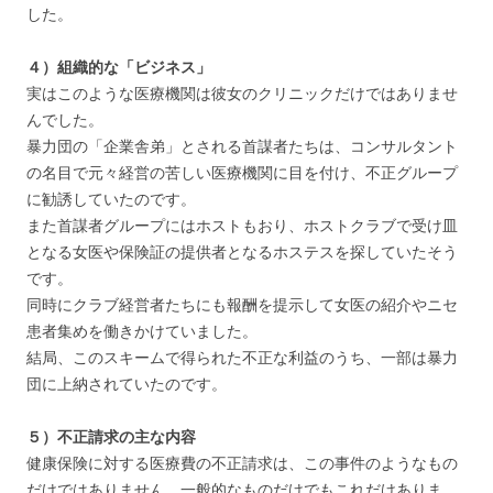
した。
４）組織的な「ビジネス」
実はこのような医療機関は彼女のクリニックだけではありませ
んでした。
暴力団の「企業舎弟」とされる首謀者たちは、コンサルタント
の名目で元々経営の苦しい医療機関に目を付け、不正グループ
に勧誘していたのです。
また首謀者グループにはホストもおり、ホストクラブで受け皿
となる女医や保険証の提供者となるホステスを探していたそう
です。
同時にクラブ経営者たちにも報酬を提示して女医の紹介やニセ
患者集めを働きかけていました。
結局、このスキームで得られた不正な利益のうち、一部は暴力
団に上納されていたのです。
５）不正請求の主な内容
健康保険に対する医療費の不正請求は、この事件のようなもの
だけではありません。一般的なものだけでもこれだけありま