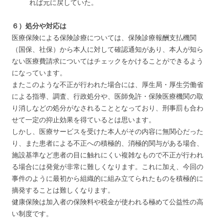
れば元に戻していた。
６）処分や対応は
医療保険による保険診療については、保険診療報酬支払機関
（国保、社保）から本人に対して確認通知があり、本人が知ら
ない医療費請求についてはチェックをかけることができるよう
になっています。
またこのような不正が行われた場合には、厚生局・厚生労働省
による指導、調査、行政処分や、医師免許・保険医療機関の取
り消しなどの処分がなされることとなっており、刑事罰も合わ
せて一定の抑止効果を得ているとは思います。
しかし、医療サービスを受けた本人がその内容に無関心だった
り、また患者による不正への積極的、消極的関与がある場合、
施設基準など患者の目に触れにくい複雑なもので不正が行われ
る場合には発覚が非常に難しくなります。これに加え、今回の
事件のように最初から組織的に組み立てられたものを積極的に
摘発することは難しくなります。
健康保険は加入者の保険料や税金が使われる極めて公益性の高
い制度です。