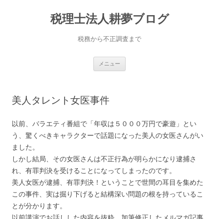
コ
ン
税理士法人耕夢ブログ
テ
ン
ツ
へ
税務から不正調査まで
ス
キ
ッ
プ
メニュー
美人タレント女医事件
以前、バラエティ番組で「年収は５０００万円で豪遊」とい
う、驚くべきキャラクターで話題になった美人の女医さんがい
ました。
しかし結局、その女医さんは不正行為が明らかになり逮捕さ
れ、有罪判決を受けることになってしまったのです。
美人女医が逮捕、有罪判決！ということで世間の耳目を集めた
この事件、実は掘り下げると結構深い問題の根を持っているこ
とが分かります。
以前講演でお話しした内容を抜粋、加筆修正したメルマガ記事