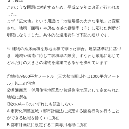
３．改正
このような問題に対処するため、平成２９年に改正が行われま
した。
まず「広大地」という用語は「地積規模の大きな宅地」と変更
され、地積（面積）や所在地域の容積率（※）に応じた判断が
明確になりました。具体的な適用要件は下記の通りです。
※ 建物の延床面積を敷地面積で割った割合。建築基準法に基づ
き、地域や構造に応じて容積率の限度、すなわち敷地に応じて
どれだけの大きさの建物を建築できるかを決めています
①地積が500平方メートル（三大都市圏以外は1000平方メート
ル）以上の宅地
②普通商業・併用住宅地区及び普通住宅地区として定められた
地域に所在
③次のA～Cのいずれにも該当しない
A.市街化調整区域（都市計画法に規定する開発行為を行うこと
ができる区域を除く）に所在
B.都市計画法に規定する工業専用地域に所在