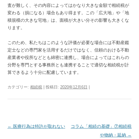
査が難しく、その内容によってはかなり大きな金額で相続税が
変わる（損になる）場合もあり得ます。この「広大地」や「地
積規模の大きな宅地」は、面積が大きい分その影響も大きくな
ります。
このため、私たちはこのような評価が必要な場合には不動産鑑
定士などの専門家を活用するだけではなく、信頼のおける不動
産業者や役所などとも綿密に連携し、場合によってはこれらの
分野を専門とする事務所とも連携することで適切な相続税が計
算できるよう十分に配慮しています。
カテゴリー:
相続税
| 投稿日:
2020年12月6日
|
投
←
医療行為は特許が取れない
コラム「相続の基礎」⑦相続税
稿
や物納・延納
→