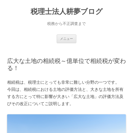
コ
ン
税理士法人耕夢ブログ
テ
ン
ツ
へ
税務から不正調査まで
ス
キ
ッ
プ
メニュー
広大な土地の相続税～億単位で相続税が変わ
る！
相続税は、税理士にとっても非常に難しい分野の一つです。
今回は、相続税における土地の評価方法と、大きな土地を所有
する方にとって特に影響が大きい「広大な土地」の評価方法及
びその改正についてご説明します。