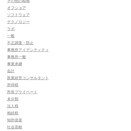
その他の税務
オフショア
ソフトウェア
テクノロジー
ラボ
一般
不正調査・防止
事務所アイデンティティ
事務所一般
事業承継
会計
医業経営コンサルタント
所得税
所長プライベート
未分類
法人税
相続税
知的資産
社会貢献