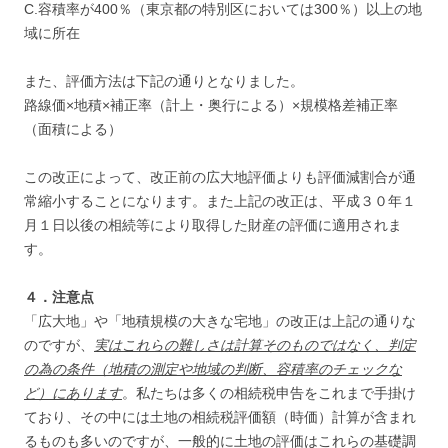
C.容積率が400％（東京都の特別区においては300％）以上の地
域に所在
また、評価方法は下記の通りとなりました。
路線価×地積×補正率（計上・奥行による）×規模格差補正率
（面積による）
この改正によって、改正前の広大地評価よりも評価減割合が通
常縮小することになります。また上記の改正は、平成３０年１
月１日以後の相続等により取得した財産の評価に適用されま
す。
４．注意点
「広大地」や「地積規模の大きな宅地」の改正は上記の通りな
のですが、
実はこれらの難しさは計算そのものではなく、判定
の為の条件（地積の測定や地域の判断、容積率のチェックな
ど）にあります
。私たちは多くの相続税申告をこれまで手掛け
ており、その中には土地の相続税評価額（時価）計算が含まれ
るものも多いのですが、一般的に土地の評価はこれらの基礎調