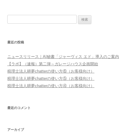
ナ
ビ
検
ゲ
索:
ー
シ
最近の投稿
ョ
ン
ニュースリリース｜AI秘書「ジャーヴィス エド」導入のご案内
【ラボ】（速報）第二弾～ガレージハウス企画開始
税理士法人耕夢chatterの使い方⑥（お客様向け）
税理士法人耕夢chatterの使い方⑤（お客様向け）
税理士法人耕夢chatterの使い方④（お客様向け）
最近のコメント
アーカイブ