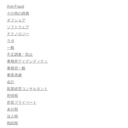
Anti-Fraud
その他の税務
オフショア
ソフトウェア
テクノロジー
ラボ
一般
不正調査・防止
事務所アイデンティティ
事務所一般
事業承継
会計
医業経営コンサルタント
所得税
所長プライベート
未分類
法人税
相続税