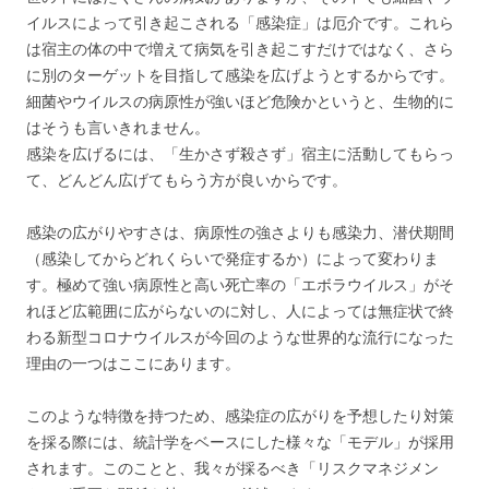
イルスによって引き起こされる「感染症」は厄介です。これら
は宿主の体の中で増えて病気を引き起こすだけではなく、さら
に別のターゲットを目指して感染を広げようとするからです。
細菌やウイルスの病原性が強いほど危険かというと、生物的に
はそうも言いきれません。
感染を広げるには、「生かさず殺さず」宿主に活動してもらっ
て、どんどん広げてもらう方が良いからです。
感染の広がりやすさは、病原性の強さよりも感染力、潜伏期間
（感染してからどれくらいで発症するか）によって変わりま
す。極めて強い病原性と高い死亡率の「エボラウイルス」がそ
れほど広範囲に広がらないのに対し、人によっては無症状で終
わる新型コロナウイルスが今回のような世界的な流行になった
理由の一つはここにあります。
このような特徴を持つため、感染症の広がりを予想したり対策
を採る際には、統計学をベースにした様々な「モデル」が採用
されます。このことと、我々が採るべき「リスクマネジメン