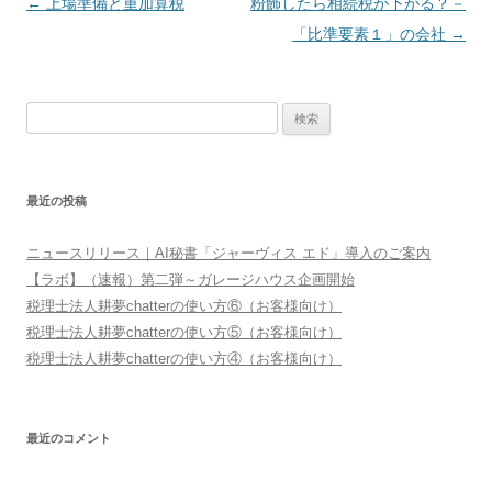
投
←
上場準備と重加算税
粉飾したら相続税が下がる？－
稿
「比準要素１」の会社
→
ナ
ビ
検
ゲ
索:
ー
シ
最近の投稿
ョ
ン
ニュースリリース｜AI秘書「ジャーヴィス エド」導入のご案内
【ラボ】（速報）第二弾～ガレージハウス企画開始
税理士法人耕夢chatterの使い方⑥（お客様向け）
税理士法人耕夢chatterの使い方⑤（お客様向け）
税理士法人耕夢chatterの使い方④（お客様向け）
最近のコメント