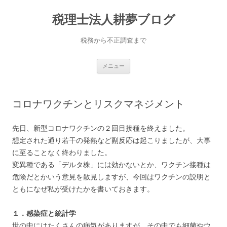
コ
ン
税理士法人耕夢ブログ
テ
ン
ツ
へ
税務から不正調査まで
ス
キ
ッ
プ
メニュー
コロナワクチンとリスクマネジメント
先日、新型コロナワクチンの２回目接種を終えました。
想定された通り若干の発熱など副反応は起こりましたが、大事
に至ることなく終わりました。
変異種である「デルタ株」には効かないとか、ワクチン接種は
危険だとかいう意見を散見しますが、今回はワクチンの説明と
ともになぜ私が受けたかを書いておきます。
１．感染症と統計学
世の中にはたくさんの病気がありますが、その中でも細菌やウ