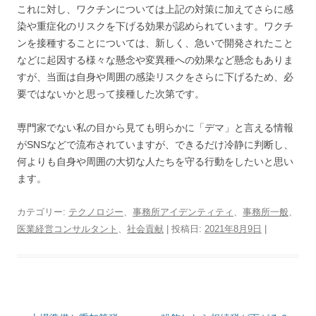
これに対し、ワクチンについては上記の対策に加えてさらに感
染や重症化のリスクを下げる効果が認められています。ワクチ
ンを接種することについては、新しく、急いで開発されたこと
などに起因する様々な懸念や変異種への効果など懸念もありま
すが、当面は自身や周囲の感染リスクをさらに下げるため、必
要ではないかと思って接種した次第です。
専門家でない私の目から見ても明らかに「デマ」と言える情報
がSNSなどで流布されていますが、できるだけ冷静に判断し、
何よりも自身や周囲の大切な人たちを守る行動をしたいと思い
ます。
カテゴリー:
テクノロジー
、
事務所アイデンティティ
、
事務所一般
、
医業経営コンサルタント
、
社会貢献
| 投稿日:
2021年8月9日
|