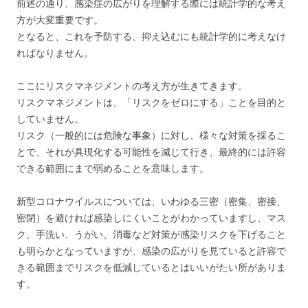
前述の通り、感染症の広がりを理解する際には統計学的な考え
方が大変重要です。
となると、これを予防する、抑え込むにも統計学的に考えなけ
ればなりません。
ここにリスクマネジメントの考え方が生きてきます。
リスクマネジメントは、「リスクをゼロにする」ことを目的と
していません。
リスク（一般的には危険な事象）に対し、様々な対策を採るこ
とで、それが具現化する可能性を減じて行き、最終的には許容
できる範囲にまで弱めることを意味します。
新型コロナウイルスについては、いわゆる三密（密集、密接、
密閉）を避ければ感染しにくいことがわかっていますし、マス
ク、手洗い、うがい、消毒など対策が感染リスクを下げること
も明らかとなっていますが、感染の広がりを見ていると許容で
きる範囲までリスクを低減しているとはいいがたい所がありま
す。