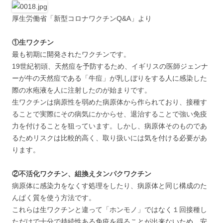
厚生労働省「新型コロナワクチンQ&A」より
①生ワクチン
最も初期に開発されたワクチンです。
19世紀初頭、天然痘を予防するため、イギリスの医師ジェンナ
ーが牛の天然痘である「牛痘」が乳しぼりをする人に感染した
際の水疱液を人に注射したのが始まりです。
生ワクチンは病原性を弱めた病原体から作られており、接種す
ることで実際にその病気にかからせ、退治することで強い免疫
力を付けることを狙っています。しかし、病原体そのものであ
るためリスクは比較的高く、取り扱いには気を付ける必要があ
ります。
②不活化ワクチン、組換えタンパクワクチン
病原体に感染力をなくす処理をしたり、病原体と同じ構成のた
んぱく質を使う方法です。
これらは生ワクチンと違って「ホンモノ」ではなく１回接種し
ただけで十分で持続性ある免疫を得ることが出来ないため、安